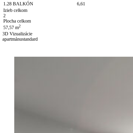
1.28
BALKÓN
6,61
Izieb celkom
2
Plocha celkom
2
57,57 m
3D Vizualizácie
apartmánu
standard