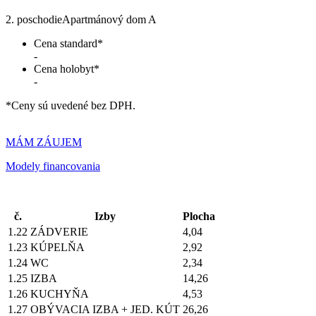
2. poschodie
Apartmánový dom A
Cena standard*
-
Cena holobyt*
-
*Ceny sú uvedené bez DPH.
MÁM ZÁUJEM
Modely financovania
č.
Izby
Plocha
1.22
ZÁDVERIE
4,04
1.23
KÚPELŇA
2,92
1.24
WC
2,34
1.25
IZBA
14,26
1.26
KUCHYŇA
4,53
1.27
OBÝVACIA IZBA + JED. KÚT
26,26