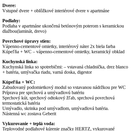
Dvere:
Vstupné dvere + oblôžkové interiérové dvere v apartmáne
Podlahy:
Podlaha v apartmáne ukončená betónovým poterom s keramickou
dlažbou(laminát, drevo)
Povrchové úpravy stien:
Vápenno-cementové omietky, interiérový náter 2x biela farba
Kúpeľňa + WC – vápenno-cementové omietky, keramický obklad
Kuchynská linka:
Kuchynská linka so spotrebičmi: – vstavaná chladnička, drez blanco
+ batéria, umývačka riadu, varná doska, digestor
Kúpeľňa + WC:
Zabudovaný podomietkový modul so vstavanou nádržkou pre WC
Príprava pre sprchovú a umývadlovú batériu
Sprchový kút, sprchový odtokový žľab, sprchová povrchová
termostatická batéria
Umývadlo, skrinka pod umývadlom, umývadlová batéria.
Nástenná wc zostava Geberit
Vykurovanie + teplá voda:
Teplovodné podlahové kúrenie značky HERTZ, vykurované