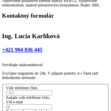
Teplovodné podlahové kúrenie značky HERTZ, vykurované
elektrokotlom, riadené priestorovým termostatom. Bojler 180L.
Kontaktný formulár
Ing. Lucia Karlíková
+421 904 036 445
Neváhajte nás
kontaktovať
Zvyčajne reagujeme do 24h. V prípade potreby si s Vami radi
dohodneme stretnutie.
Váše telefónne číslo
Zadajte vaše telefónne čislo.
Váš e-mail