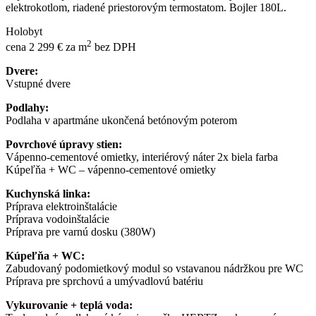
elektrokotlom, riadené priestorovým termostatom. Bojler 180L.
Holobyt
2
cena 2 299 € za m
bez DPH
Dvere:
Vstupné dvere
Podlahy:
Podlaha v apartmáne ukončená betónovým poterom
Povrchové úpravy stien:
Vápenno-cementové omietky, interiérový náter 2x biela farba
Kúpeľňa + WC – vápenno-cementové omietky
Kuchynská linka:
Príprava elektroinštalácie
Príprava vodoinštalácie
Príprava pre varnú dosku (380W)
Kúpeľňa + WC:
Zabudovaný podomietkový modul so vstavanou nádržkou pre WC
Príprava pre sprchovú a umývadlovú batériu
Vykurovanie + teplá voda: